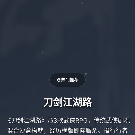
⌚ 热门推荐
刀剑江湖路
《刀剑江湖路》乃3款武侠RPG，传统武侠剧况
混合沙盒构就，经历横版即际厮杀。操行行者