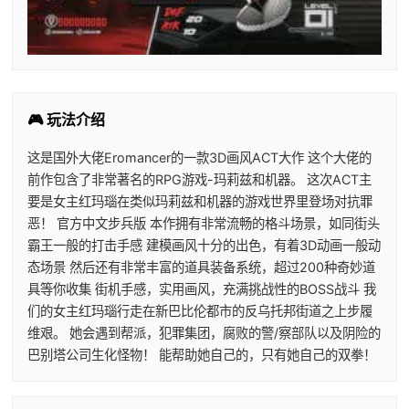
🎮 玩法介绍
这是国外大佬Eromancer的一款3D画风ACT大作 这个大佬的
前作包含了非常著名的RPG游戏-玛莉兹和机器。 这次ACT主
要是女主红玛瑙在类似玛莉兹和机器的游戏世界里登场对抗罪
恶！ 官方中文步兵版 本作拥有非常流畅的格斗场景，如同街头
霸王一般的打击手感 建模画风十分的出色，有着3D动画一般动
态场景 然后还有非常丰富的道具装备系统，超过200种奇妙道
具等你收集 街机手感，实用画风，充满挑战性的BOSS战斗 我
们的女主红玛瑙行走在新巴比伦都市的反乌托邦街道之上步履
维艰。 她会遇到帮派，犯罪集团，腐败的警/察部队以及阴险的
巴别塔公司生化怪物！ 能帮助她自己的，只有她自己的双拳！