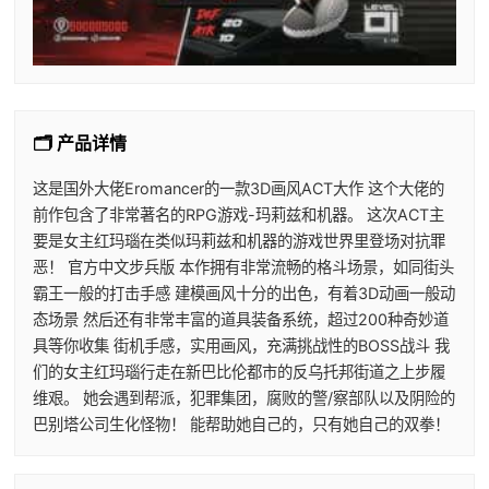
🗂️ 产品详情
这是国外大佬Eromancer的一款3D画风ACT大作 这个大佬的
前作包含了非常著名的RPG游戏-玛莉兹和机器。 这次ACT主
要是女主红玛瑙在类似玛莉兹和机器的游戏世界里登场对抗罪
恶！ 官方中文步兵版 本作拥有非常流畅的格斗场景，如同街头
霸王一般的打击手感 建模画风十分的出色，有着3D动画一般动
态场景 然后还有非常丰富的道具装备系统，超过200种奇妙道
具等你收集 街机手感，实用画风，充满挑战性的BOSS战斗 我
们的女主红玛瑙行走在新巴比伦都市的反乌托邦街道之上步履
维艰。 她会遇到帮派，犯罪集团，腐败的警/察部队以及阴险的
巴别塔公司生化怪物！ 能帮助她自己的，只有她自己的双拳！