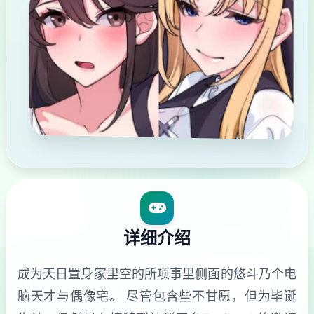
详细介绍
成为天日置身家里空的所项事里侧面的悠斗乃个电
脑天才与偶像宅。 尽管包含些不甘愿，但为毕诞