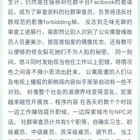
生计，仍然是在接移到社群平台Facibook的邀请
后，成为了审查资料的社群审查员，负责将违反社
群规范的影像forbidding掉。 没念到乏味无聊的
审查工进展行，竟即然让别人识别了公众寓管缘故
员人员妻美沙、首屈首指爱的偶像优衣、还有教可
以便够的修女梨花她们不为人知的秘密。 同一刻
间，悠斗同时发始现当他在工作以上犯错，将情况
色之间容不微小思流出赶来， 公寓周遭的人们以
及电视上播报的新鲜闻内容似乎渐渐启动有一些不
对劲。 好像整个社会的道德界线变得混乱，宏家
越来越性开展放… 程序内容 在各天的数个个时段
一边工作赚钱提升职候，一边探索城市与NPC对
话。 社群审查员计共有5个职等，自确实习生、初
级雇员、中级雇员、资深级雇员、调节员。 当工