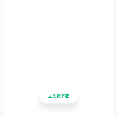
快速下载 多娜多娜一起做坏事
吧
完整版游戏，免费体验
2.3M+
总下载量
4.9/5
用户评分
900K+
活跃用户
免费下载
安全下载