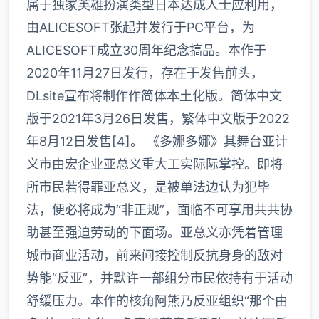
属于独家英雄扮演类型日本达成人士应利用，
由ALICESOFT张起并发行于PC平台，为
ALICESOFT成立30周年纪念搞品。本作于
2020年11月27日发行，存在于发售前头，
DLsite宣布将制作作简体本土化版。简体中文
版于2021年3月26日发售，繁体中文版于2022
年8月12日发售[4]。 《多娜多娜》其舞台亚计
义市由宏企业亚总义重大工实际际掌控。即将
所市民若得罪亚总义，是被单法边认为犯毕
法，便必将成为“非正规”，面临不可享用共共协
助甚至强迫劳动的下面场。亚总义亦凭着管理
城市商业活动，前来间接控制反抗身身的敌对
势能“反亚”，并默许一部组分市民依持有于活动
舒缓压力。本作的核角阿熊乃反亚组织“那个由