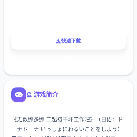
900K
玩家
快速下载
了解更多
🔮 游戏简介
《无数娜多娜 二起初干坏工作吧》（日语：ド
ーナドーナ いっしょにわるいことをしよう）