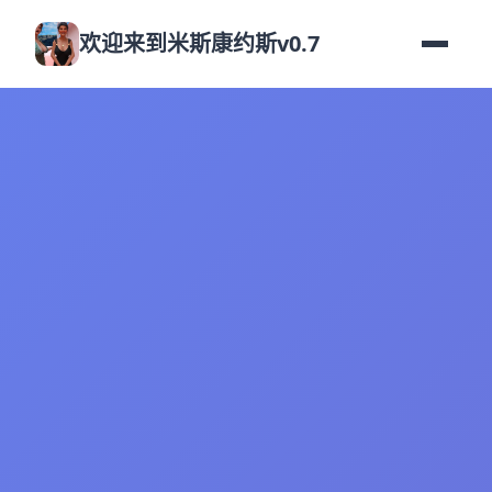
欢迎来到米斯康约斯v0.7